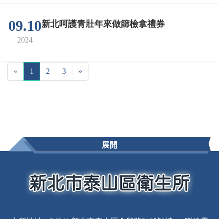
09.10
新北呵護青壯年來做篩檢拿禮券
2024
«
1
2
3
»
展開