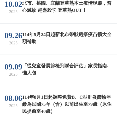
10.02
北市、桃園、宜蘭登革熱本土疫情現蹤，齊
心滅蚊 趕盡殺孓 登革熱OUT！
2025
09.26
114年9月24日起新北市帶狀疱疹疫苗擴大全
額補助
2025
09.09
「從兒童發展篩檢到聯合評估」家長指南-
懶人包
2025
08.06
114年8月1日起調整免費B、C型肝炎篩檢年
齡為民國75年（含）以前出生至79歲（原住
2025
民提前至40歲）